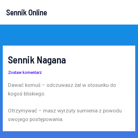
Przejdź
Sennik Online
do
treści
Sennik Nagana
Zostaw komentarz
Dawać komuś – odczuwasz żal w stosunku do
kogoś bliskiego.
Otrzymywać – masz wyrzuty sumienia z powodu
swojego postępowania.