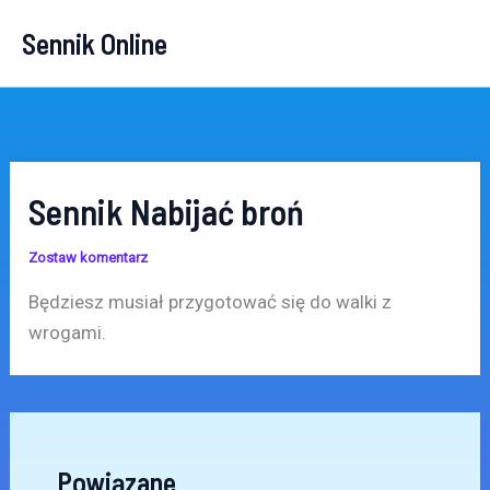
Przejdź
Sennik Online
do
treści
Sennik Nabijać broń
Zostaw komentarz
Będziesz musiał przygotować się do walki z
wrogami.
Powiązane