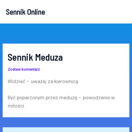
Przejdź
Sennik Online
do
treści
Sennik Meduza
Zostaw komentarz
Widzieć – uważaj za kierownicą
Być poparzonym przez meduzę – powodzenie w
miłości.