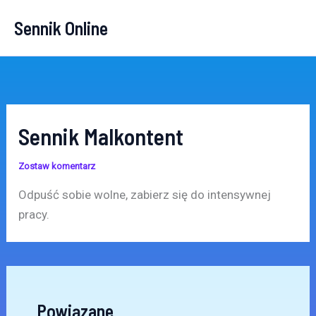
Przejdź
Sennik Online
do
treści
Sennik Malkontent
Zostaw komentarz
Odpuść sobie wolne, zabierz się do intensywnej
pracy.
Powiązane