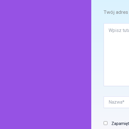
Twój adres 
Wpisz
tutaj..
Nazwa*
Zapamięta