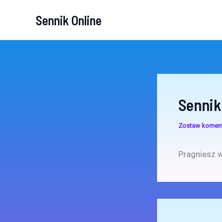
Przejdź
Sennik Online
do
treści
Sennik
Zostaw komen
Pragniesz 