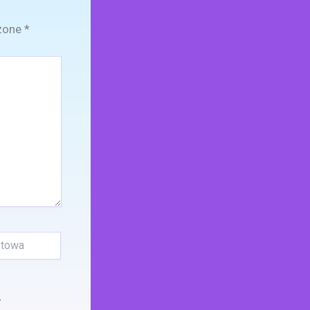
zone
*
.