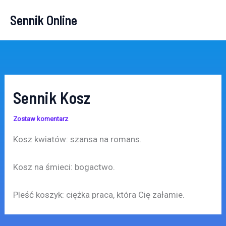
Przejdź
Sennik Online
do
treści
Sennik Kosz
Zostaw komentarz
Kosz kwiatów: szansa na romans.
Kosz na śmieci: bogactwo.
Pleść koszyk: ciężka praca, która Cię załamie.