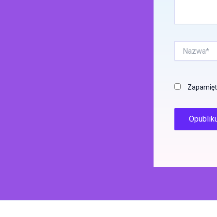
Nazwa*
Zapamięta