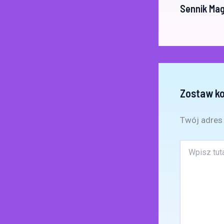
Sennik Ma
Zostaw k
Twój adres 
Wpisz
tutaj..