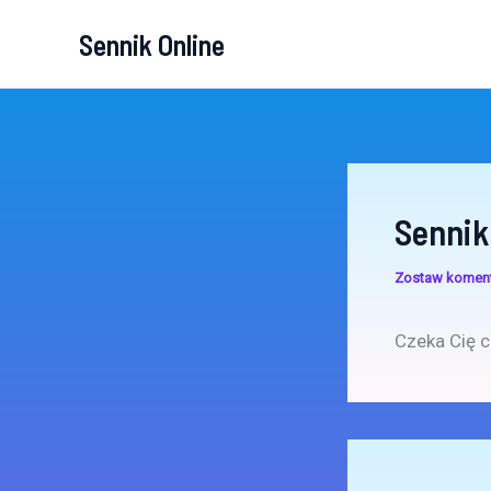
Przejdź
Sennik Online
do
treści
Sennik
Zostaw komen
Czeka Cię c