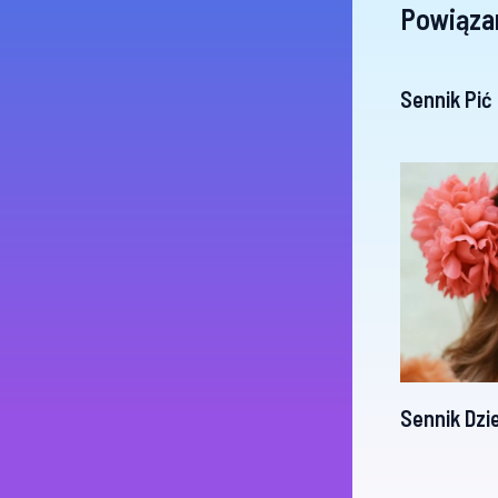
Powiąza
Sennik Pić
Sennik Dzi