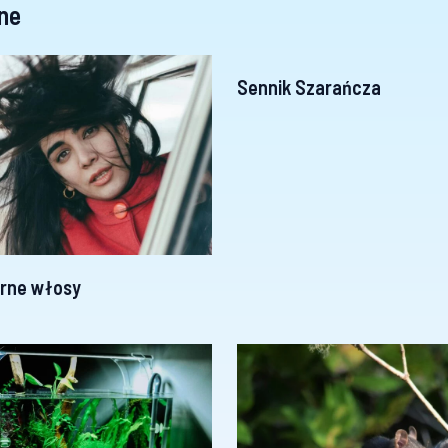
ne
Sennik Szarańcza
arne włosy