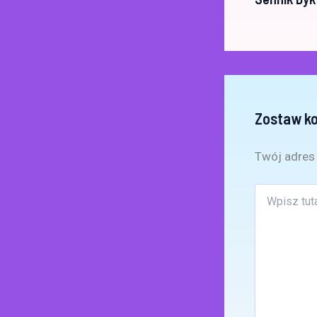
Zostaw k
Twój adres 
Wpisz
tutaj..