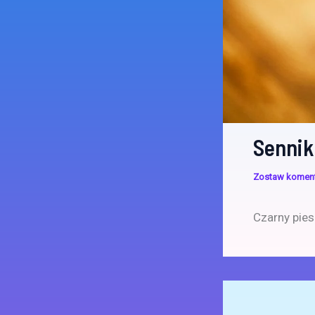
Sennik
Zostaw komen
Czarny pies 