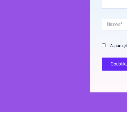
Nazwa*
Zapamięta