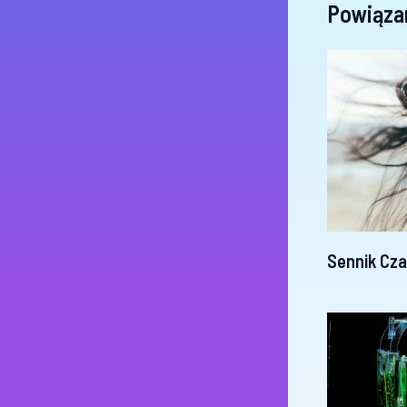
Powiąza
Sennik Cz