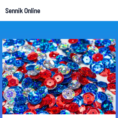
Przejdź
Sennik Online
do
treści