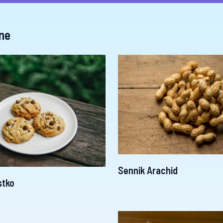
ne
Sennik Arachid
stko