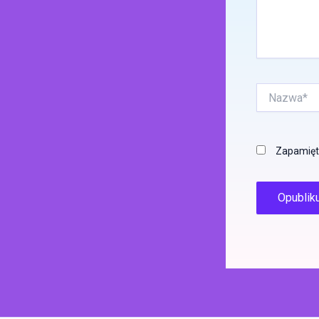
Nazwa*
Zapamięta