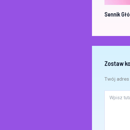
Sennik Głó
Zostaw k
Twój adres 
Wpisz
tutaj..