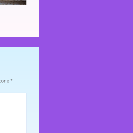
zone
*