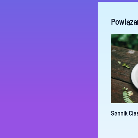
Powiąza
Sennik Cia