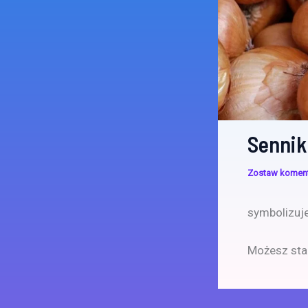
Sennik
Zostaw komen
symbolizuj
Możesz star