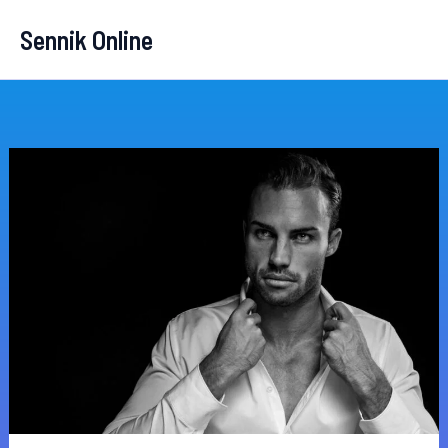
Przejdź
Sennik Online
do
treści