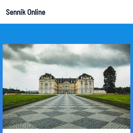
Przejdź
Sennik Online
do
treści