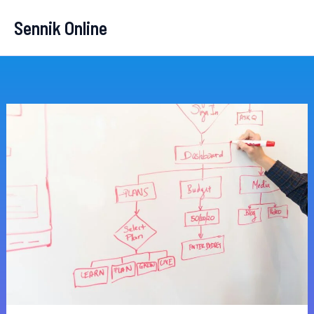
Przejdź
Sennik Online
do
treści