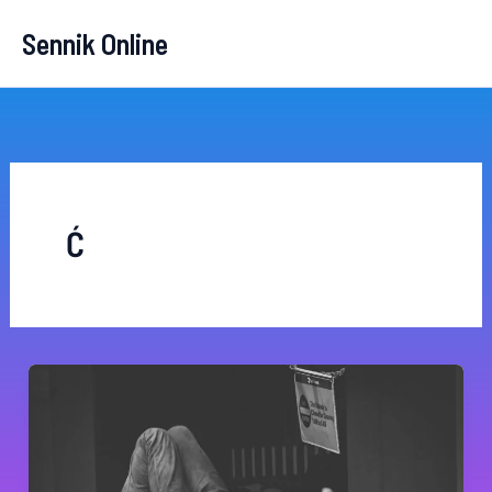
Przejdź
Sennik Online
do
treści
Ć